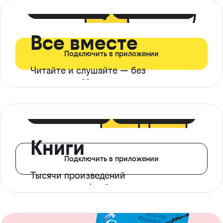
399 ₽ в мес
21 ₽ в день
Все вместе
Подключить в приложении
Читайте и слушайте — без
ограничений*
299 ₽ в мес
14 ₽ в день
Книги
Подключить в приложении
Тысячи произведений
с доступом офлайн