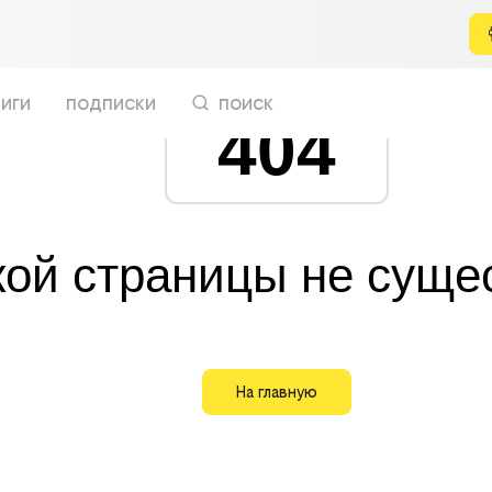
иги
подписки
поиск
404
кой страницы не суще
На главную