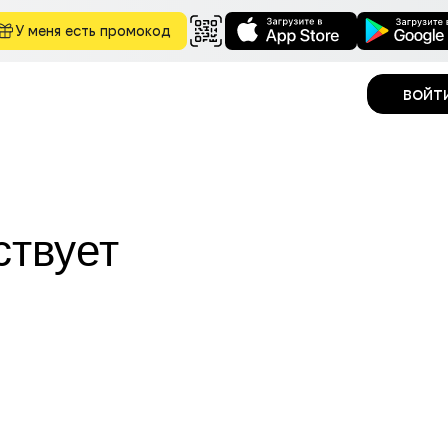
У меня есть промокод
войт
ствует