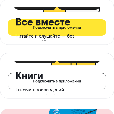
399 ₽ в мес
21 ₽ в день
Все вместе
Подключить в приложении
Читайте и слушайте — без
ограничений*
299 ₽ в мес
14 ₽ в день
Книги
Подключить в приложении
Тысячи произведений
с доступом офлайн