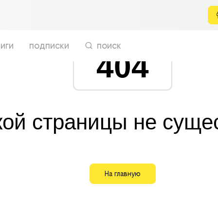
иги
подписки
поиск
404
кой страницы не суще
На главную