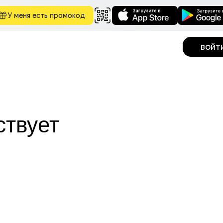
У меня есть промокод
войт
ствует