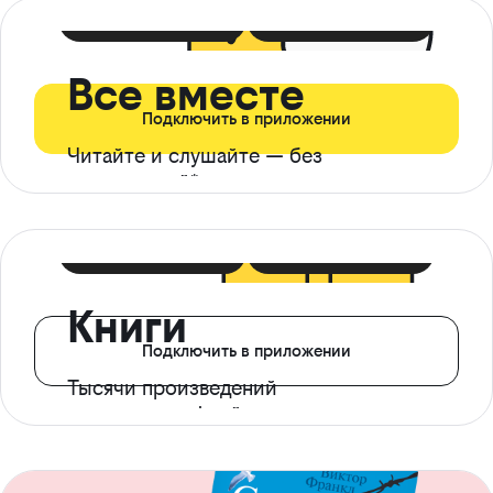
399 ₽ в мес
21 ₽ в день
Все вместе
Подключить в приложении
Читайте и слушайте — без
ограничений*
299 ₽ в мес
14 ₽ в день
Книги
Подключить в приложении
Тысячи произведений
с доступом офлайн