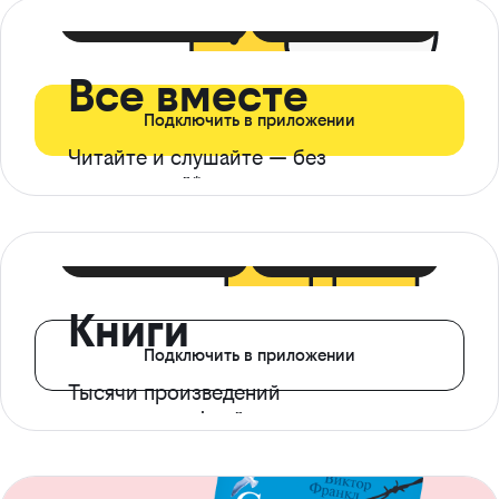
399 ₽ в мес
21 ₽ в день
Все вместе
Подключить в приложении
Читайте и слушайте — без
ограничений*
299 ₽ в мес
14 ₽ в день
Книги
Подключить в приложении
Тысячи произведений
с доступом офлайн