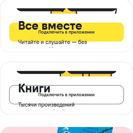
399 ₽ в мес
21 ₽ в день
Все вместе
Подключить в приложении
Читайте и слушайте — без
ограничений*
299 ₽ в мес
14 ₽ в день
Книги
Подключить в приложении
Тысячи произведений
с доступом офлайн