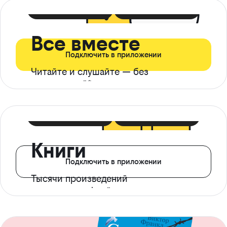
399 ₽ в мес
21 ₽ в день
Все вместе
Подключить в приложении
Читайте и слушайте — без
ограничений*
299 ₽ в мес
14 ₽ в день
Книги
Подключить в приложении
Тысячи произведений
с доступом офлайн