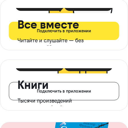
399 ₽ в мес
21 ₽ в день
Все вместе
Подключить в приложении
Читайте и слушайте — без
ограничений*
299 ₽ в мес
14 ₽ в день
Книги
Подключить в приложении
Тысячи произведений
с доступом офлайн