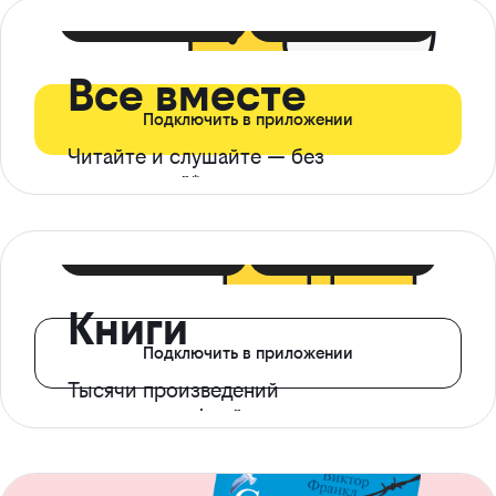
399 ₽ в мес
21 ₽ в день
Все вместе
Подключить в приложении
Читайте и слушайте — без
ограничений*
299 ₽ в мес
14 ₽ в день
Книги
Подключить в приложении
Тысячи произведений
с доступом офлайн