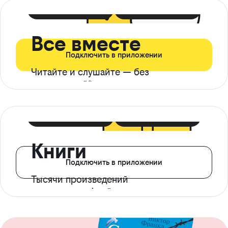
399 ₽ в мес
21 ₽ в день
Все вместе
Подключить в приложении
Читайте и слушайте — без
ограничений*
299 ₽ в мес
14 ₽ в день
Книги
Подключить в приложении
Тысячи произведений
с доступом офлайн