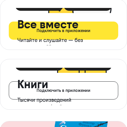
399 ₽ в мес
21 ₽ в день
Все вместе
Подключить в приложении
Читайте и слушайте — без
ограничений*
299 ₽ в мес
14 ₽ в день
Книги
Подключить в приложении
Тысячи произведений
с доступом офлайн