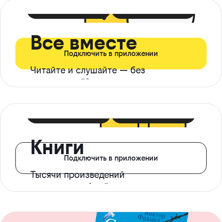
399 ₽ в мес
21 ₽ в день
Все вместе
Подключить в приложении
Читайте и слушайте — без
ограничений*
299 ₽ в мес
14 ₽ в день
Книги
Подключить в приложении
Тысячи произведений
с доступом офлайн