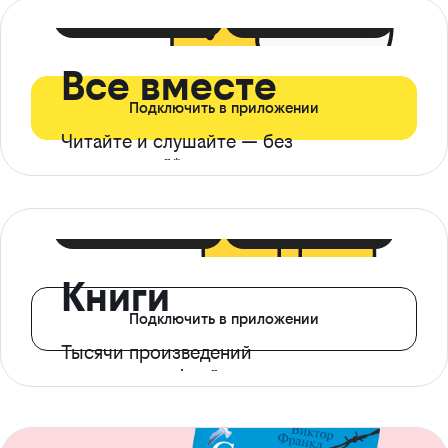
399 ₽ в мес
21 ₽ в день
Все вместе
Подключить в приложении
Читайте и слушайте — без
ограничений*
299 ₽ в мес
14 ₽ в день
Книги
Подключить в приложении
Тысячи произведений
с доступом офлайн