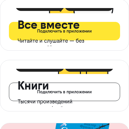
399 ₽ в мес
21 ₽ в день
Все вместе
Подключить в приложении
Читайте и слушайте — без
ограничений*
299 ₽ в мес
14 ₽ в день
Книги
Подключить в приложении
Тысячи произведений
с доступом офлайн