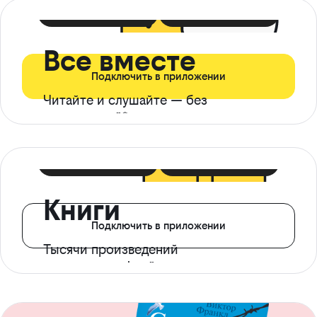
399 ₽ в мес
21 ₽ в день
Все вместе
Подключить в приложении
Читайте и слушайте — без
ограничений*
299 ₽ в мес
14 ₽ в день
Книги
Подключить в приложении
Тысячи произведений
с доступом офлайн