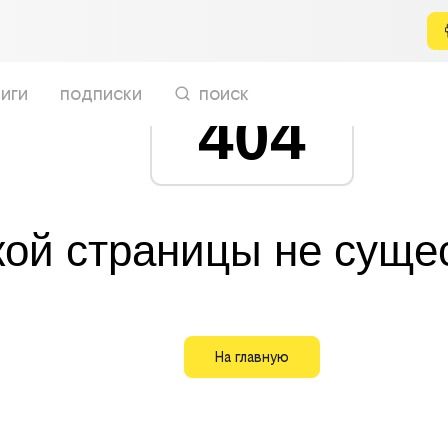
иги
подписки
поиск
404
кой страницы не суще
На главную