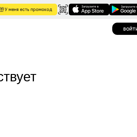
У меня есть промокод
войт
ствует