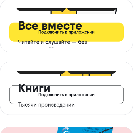
399 ₽ в мес
21 ₽ в день
Все вместе
Подключить в приложении
Читайте и слушайте — без
ограничений*
299 ₽ в мес
14 ₽ в день
Книги
Подключить в приложении
Тысячи произведений
с доступом офлайн