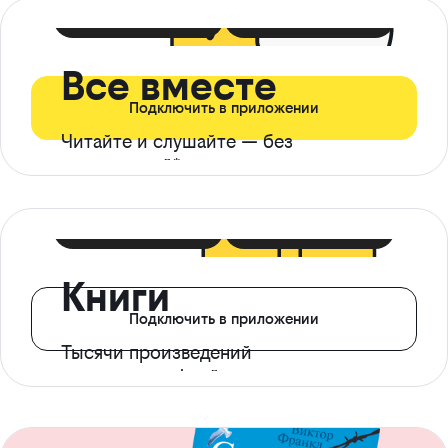
399 ₽ в мес
21 ₽ в день
Все вместе
Подключить в приложении
Читайте и слушайте — без
ограничений*
299 ₽ в мес
14 ₽ в день
Книги
Подключить в приложении
Тысячи произведений
с доступом офлайн