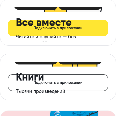
399 ₽ в мес
21 ₽ в день
Все вместе
Подключить в приложении
Читайте и слушайте — без
ограничений*
299 ₽ в мес
14 ₽ в день
Книги
Подключить в приложении
Тысячи произведений
с доступом офлайн