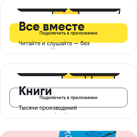
399 ₽ в мес
21 ₽ в день
Все вместе
Подключить в приложении
Читайте и слушайте — без
ограничений*
299 ₽ в мес
14 ₽ в день
Книги
Подключить в приложении
Тысячи произведений
с доступом офлайн