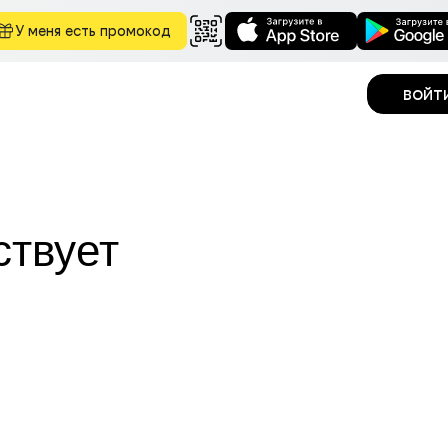
У меня есть промокод
войт
ствует