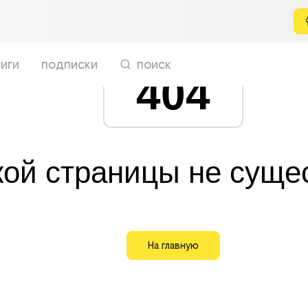
иги
подписки
поиск
404
кой страницы не суще
На главную