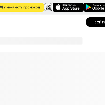
У меня есть промокод
войт