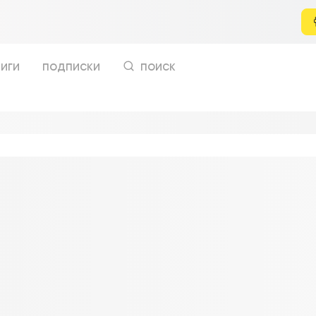
иги
подписки
поиск