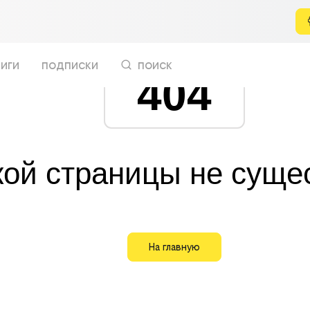
иги
подписки
поиск
404
кой страницы не суще
На главную