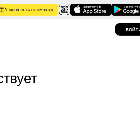
У меня есть промокод
войт
ствует