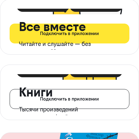
399 ₽ в мес
21 ₽ в день
Все вместе
Подключить в приложении
Читайте и слушайте — без
ограничений*
299 ₽ в мес
14 ₽ в день
Книги
Подключить в приложении
Тысячи произведений
с доступом офлайн