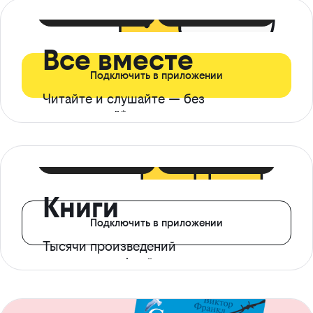
399 ₽ в мес
21 ₽ в день
Все вместе
Подключить в приложении
Читайте и слушайте — без
ограничений*
299 ₽ в мес
14 ₽ в день
Книги
Подключить в приложении
Тысячи произведений
с доступом офлайн