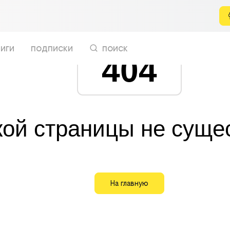
иги
подписки
поиск
404
кой страницы не суще
На главную