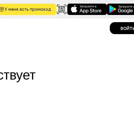
У меня есть промокод
войт
ствует