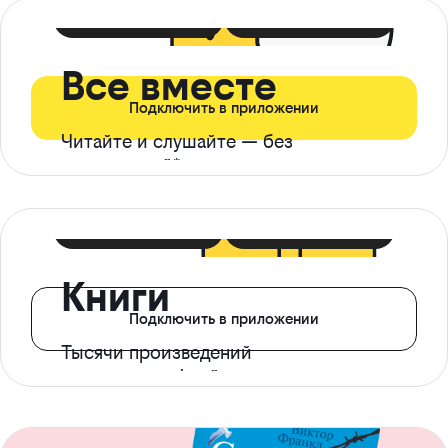
399 ₽ в мес
21 ₽ в день
Все вместе
Подключить в приложении
Читайте и слушайте — без
ограничений*
299 ₽ в мес
14 ₽ в день
Книги
Подключить в приложении
Тысячи произведений
с доступом офлайн