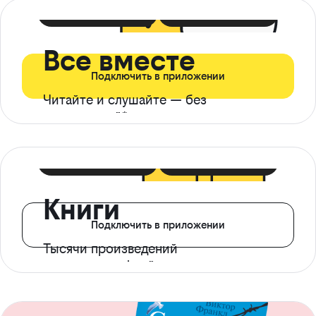
399 ₽ в мес
21 ₽ в день
Все вместе
Подключить в приложении
Читайте и слушайте — без
ограничений*
299 ₽ в мес
14 ₽ в день
Книги
Подключить в приложении
Тысячи произведений
с доступом офлайн