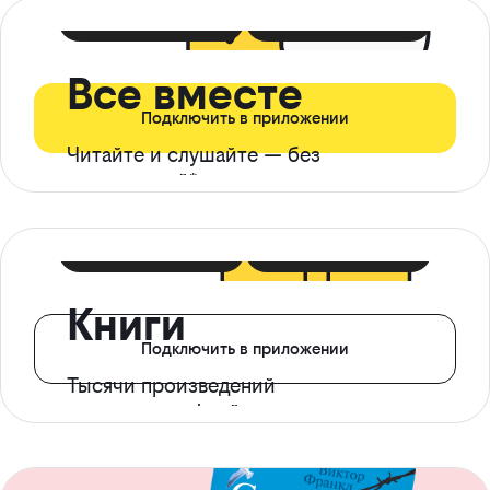
399 ₽ в мес
21 ₽ в день
Все вместе
Подключить в приложении
Читайте и слушайте — без
ограничений*
299 ₽ в мес
14 ₽ в день
Книги
Подключить в приложении
Тысячи произведений
с доступом офлайн