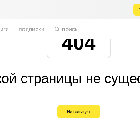
иги
подписки
поиск
404
кой страницы не суще
На главную