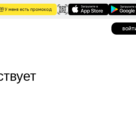
У меня есть промокод
войт
ствует