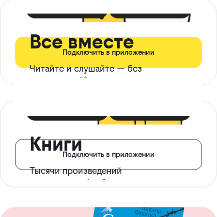
399 ₽ в мес
21 ₽ в день
Все вместе
Подключить в приложении
Читайте и слушайте — без
ограничений*
299 ₽ в мес
14 ₽ в день
Книги
Подключить в приложении
Тысячи произведений
с доступом офлайн