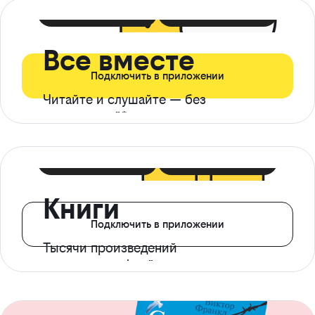
399 ₽ в мес
21 ₽ в день
Все вместе
Подключить в приложении
Читайте и слушайте — без
ограничений*
299 ₽ в мес
14 ₽ в день
Книги
Подключить в приложении
Тысячи произведений
с доступом офлайн