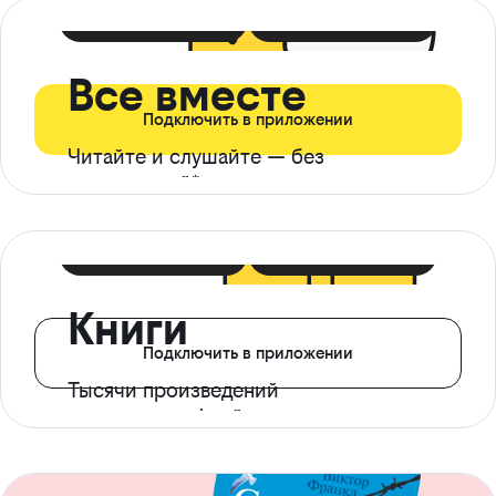
399 ₽ в мес
21 ₽ в день
Все вместе
Подключить в приложении
Читайте и слушайте — без
ограничений*
299 ₽ в мес
14 ₽ в день
Книги
Подключить в приложении
Тысячи произведений
с доступом офлайн