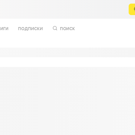
иги
подписки
поиск