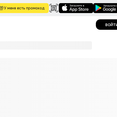
У меня есть промокод
войт