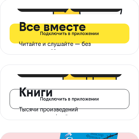
399 ₽ в мес
21 ₽ в день
Все вместе
Подключить в приложении
Читайте и слушайте — без
ограничений*
299 ₽ в мес
14 ₽ в день
Книги
Подключить в приложении
Тысячи произведений
с доступом офлайн