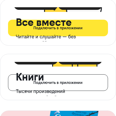
399 ₽ в мес
21 ₽ в день
Все вместе
Подключить в приложении
Читайте и слушайте — без
ограничений*
299 ₽ в мес
14 ₽ в день
Книги
Подключить в приложении
Тысячи произведений
с доступом офлайн