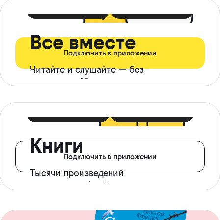
399 ₽ в мес
21 ₽ в день
Все вместе
Подключить в приложении
Читайте и слушайте — без
ограничений*
299 ₽ в мес
14 ₽ в день
Книги
Подключить в приложении
Тысячи произведений
с доступом офлайн