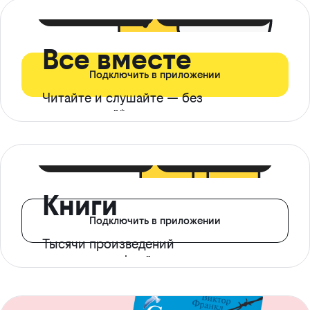
399 ₽ в мес
21 ₽ в день
Все вместе
Подключить в приложении
Читайте и слушайте — без
ограничений*
299 ₽ в мес
14 ₽ в день
Книги
Подключить в приложении
Тысячи произведений
с доступом офлайн