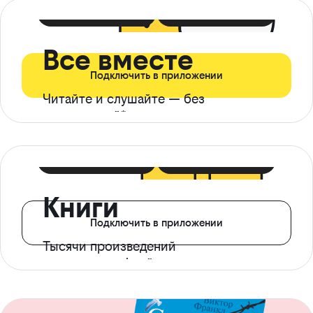
399 ₽ в мес
21 ₽ в день
Все вместе
Подключить в приложении
Читайте и слушайте — без
ограничений*
299 ₽ в мес
14 ₽ в день
Книги
Подключить в приложении
Тысячи произведений
с доступом офлайн