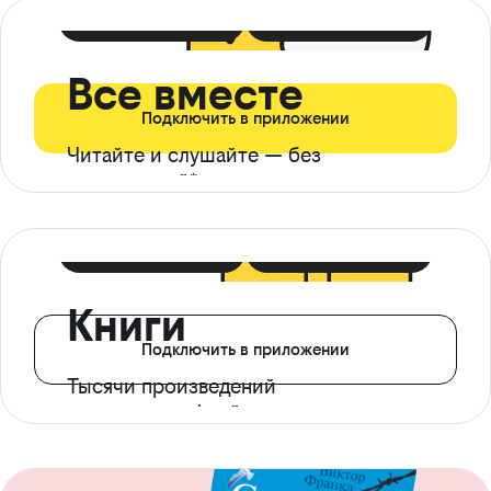
399 ₽ в мес
21 ₽ в день
Все вместе
Подключить в приложении
Читайте и слушайте — без
ограничений*
299 ₽ в мес
14 ₽ в день
Книги
Подключить в приложении
Тысячи произведений
с доступом офлайн