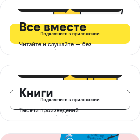
399 ₽ в мес
21 ₽ в день
Все вместе
Подключить в приложении
Читайте и слушайте — без
ограничений*
299 ₽ в мес
14 ₽ в день
Книги
Подключить в приложении
Тысячи произведений
с доступом офлайн