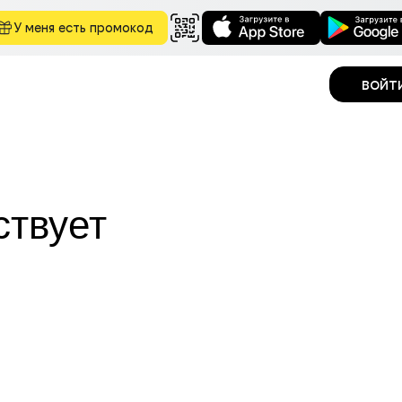
У меня есть промокод
войт
ствует