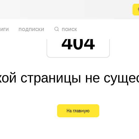
иги
подписки
поиск
404
кой страницы не суще
На главную