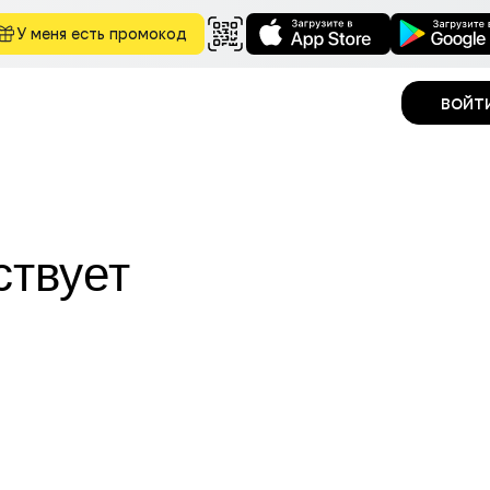
У меня есть промокод
войт
ствует