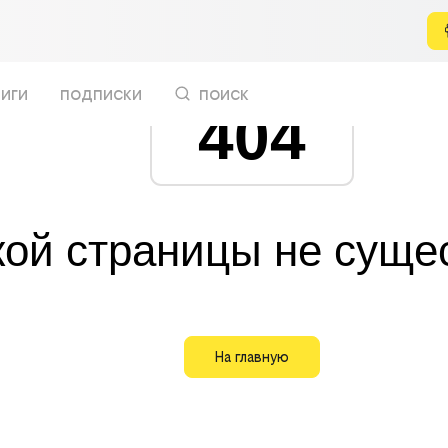
иги
подписки
поиск
404
кой страницы не суще
На главную