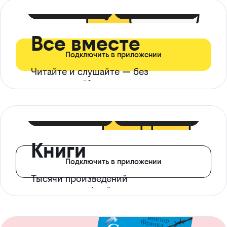
399 ₽ в мес
21 ₽ в день
Все вместе
Подключить в приложении
Читайте и слушайте — без
ограничений*
299 ₽ в мес
14 ₽ в день
Книги
Подключить в приложении
Тысячи произведений
с доступом офлайн