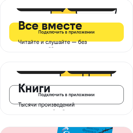
399 ₽ в мес
21 ₽ в день
Все вместе
Подключить в приложении
Читайте и слушайте — без
ограничений*
299 ₽ в мес
14 ₽ в день
Книги
Подключить в приложении
Тысячи произведений
с доступом офлайн