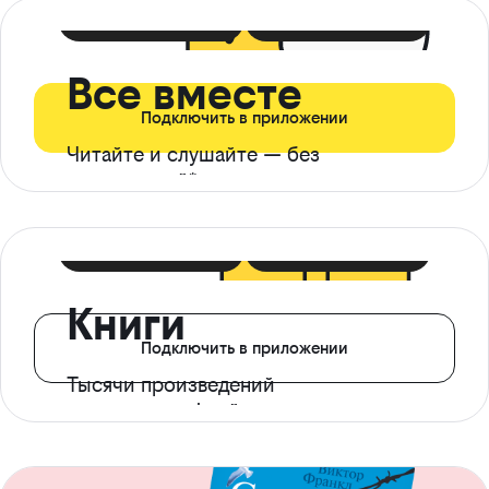
399 ₽ в мес
21 ₽ в день
Все вместе
Подключить в приложении
Читайте и слушайте — без
ограничений*
299 ₽ в мес
14 ₽ в день
Книги
Подключить в приложении
Тысячи произведений
с доступом офлайн