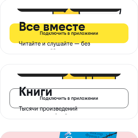
399 ₽ в мес
21 ₽ в день
Все вместе
Подключить в приложении
Читайте и слушайте — без
ограничений*
299 ₽ в мес
14 ₽ в день
Книги
Подключить в приложении
Тысячи произведений
с доступом офлайн