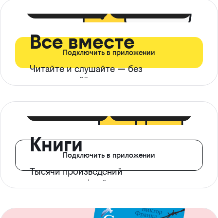
399 ₽ в мес
21 ₽ в день
Все вместе
Подключить в приложении
Читайте и слушайте — без
ограничений*
299 ₽ в мес
14 ₽ в день
Книги
Подключить в приложении
Тысячи произведений
с доступом офлайн