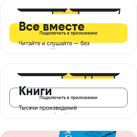
399 ₽ в мес
21 ₽ в день
Все вместе
Подключить в приложении
Читайте и слушайте — без
ограничений*
299 ₽ в мес
14 ₽ в день
Книги
Подключить в приложении
Тысячи произведений
с доступом офлайн